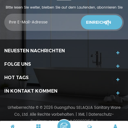
Bitte lesen Sie weiter, bleiben Sie auf dem Laufenden, abonnieren Sie
und wir begrüßen Sie, uns was zu sagendu denkst
NEUESTEN NACHRICHTEN
FOLGE UNS
HOT TAGS
IN KONTAKT KOMMEN
Urheberrechte © © 2026 Guangzhou SELAQUA Sanitary Ware
Co., Ltd. Alle Rechte vorbehalten.
|
XML
|
Datenschutz-
Bestimmungen
粤ICP备09069315号-1