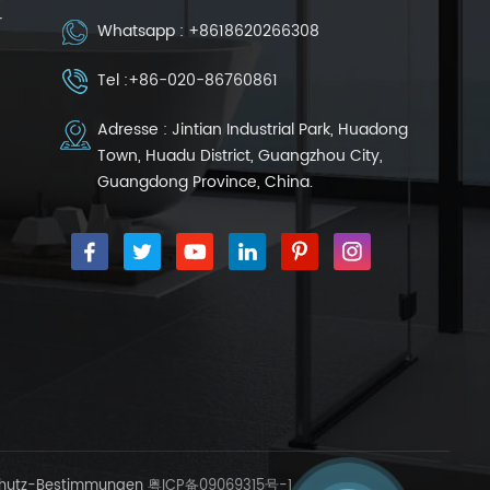
r
Whatsapp :
+8618620266308
Tel :
+86-020-86760861
Adresse : Jintian Industrial Park, Huadong
Town, Huadu District, Guangzhou City,
Guangdong Province, China.
hutz-Bestimmungen
粤ICP备09069315号-1