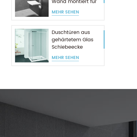
Wand montiert für
ältere Menschen
MEHR SEHEN
Duschtüren aus
gehärtetem Glas
Schiebeecke
Eingang
MEHR SEHEN