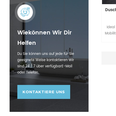
Dusch
Ideal
Wiekönnen Wir Dir
Mobili
Schwi
Helfen
län
Halteg
Du Sie können uns auf jede für Sie
Unte
geeignete Weise kontaktieren Wir
and
sind 24 / 7 über verfügbarE-Mail
Hal
oder Telefon.
Sta
inde
KONTAKTIERE UNS