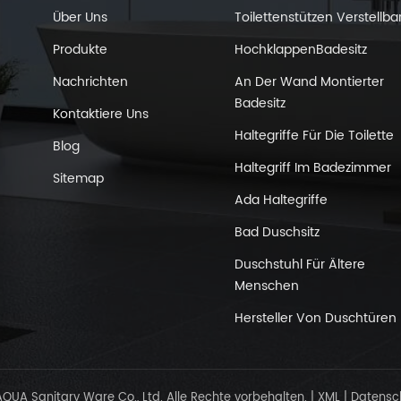
Über Uns
Toilettenstützen Verstellba
Produkte
HochklappenBadesitz
Nachrichten
An Der Wand Montierter
Badesitz
Kontaktiere Uns
hten
Haltegriffe Für Die Toilette
Blog
Haltegriff Im Badezimmer
Sitemap
Ada Haltegriffe
Bad Duschsitz
Duschstuhl Für Ältere
Menschen
Hersteller Von Duschtüren
UA Sanitary Ware Co., Ltd. Alle Rechte vorbehalten.
|
XML
|
Datensc