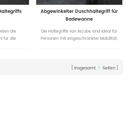
altegriffs
Abgewinkelter Duschhaltegriff für
Badewanne
eten die
Die Haltegriffe von Aicube sind ideal für
 für die
Personen mit eingeschränkter Mobilität,
r Wand mit
Gleichgewichtsproblemen oder
ften auf der
Schwierigkeiten beim Stehen über einen
 Sie die
längeren Zeitraum. Der Haltegriff aus
d diagonale
Aluminium erhöht die Stabilität für mehr
Insgesamt
1
Seiten
verkleidung
Unabhängigkeit, indem er das Risiko von
en
Ausrutschen und Stürzen minimiert.