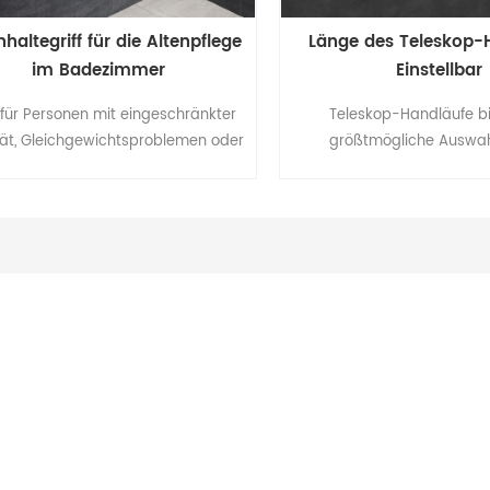
haltegriff für die Altenpflege
Länge des Teleskop-H
im Badezimmer
Einstellbar
 für Personen mit eingeschränkter
Teleskop-Handläufe bi
tät, Gleichgewichtsproblemen oder
größtmögliche Auswahl
erigkeiten beim Stehen über einen
Positionierung an eine
geren Zeitraum, bietet der ADA-
Faserzementplatte und Sti
riff eine größere Hebelwirkung und
RückseiteSieAktivieren
rstützung im Badezimmer und an
horizontale, vertikale un
eren Orten in Innenräumen. Der
Installation auf der Vor
tegriff aus Aluminium erhöht die
Wände bedeck
bilität für mehr Unabhängigkeit,
m er das Risiko von Ausrutschen
und Stürzen minimiert.