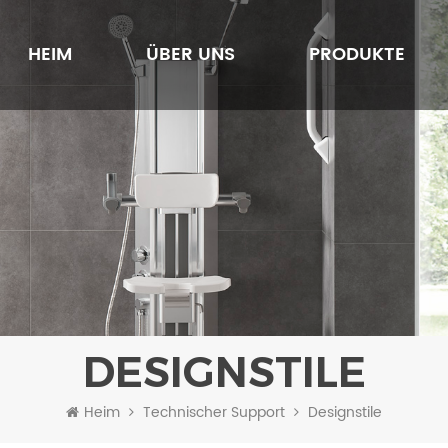
HEIM
ÜBER UNS
PRODUKTE
DESIGNSTILE
Heim
Technischer Support
Designstile