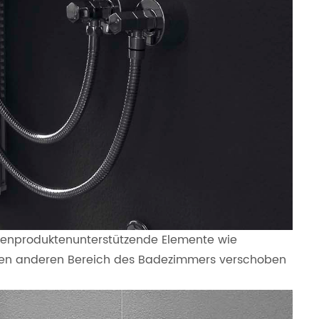
enproduktenunterstützende Elemente wie
inen anderen Bereich des Badezimmers verschoben