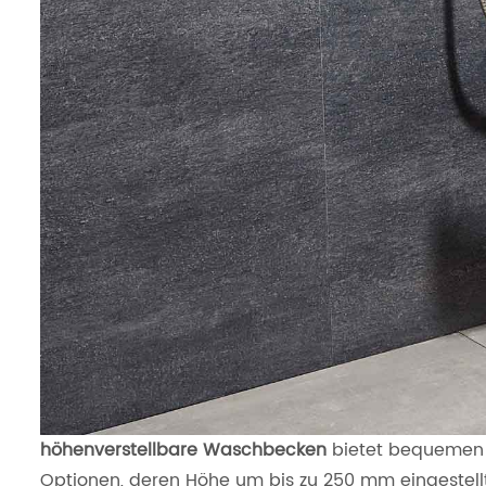
höhenverstellbare Waschbecken
bietet bequemen P
Optionen, deren Höhe um bis zu 250 mm eingestellt