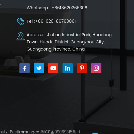
r
Whatsapp :
+8618620266308
Tel :
+86-020-86760861
Adresse : Jintian Industrial Park, Huadong
Town, Huadu District, Guangzhou City,
Guangdong Province, China.
hutz-Bestimmungen
粤ICP备09069315号-1