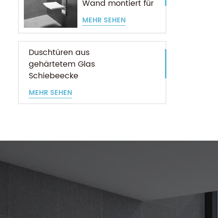
Wand montiert für
ältere Menschen
MEHR SEHEN
Duschtüren aus
gehärtetem Glas
Schiebeecke
Eingang
MEHR SEHEN