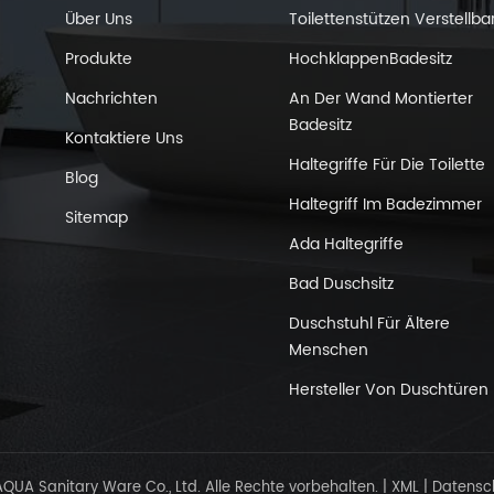
Über Uns
Toilettenstützen Verstellba
Produkte
HochklappenBadesitz
Nachrichten
An Der Wand Montierter
Badesitz
Kontaktiere Uns
hten
Haltegriffe Für Die Toilette
Blog
Haltegriff Im Badezimmer
Sitemap
Ada Haltegriffe
Bad Duschsitz
Duschstuhl Für Ältere
Menschen
Hersteller Von Duschtüren
UA Sanitary Ware Co., Ltd. Alle Rechte vorbehalten.
|
XML
|
Datensc