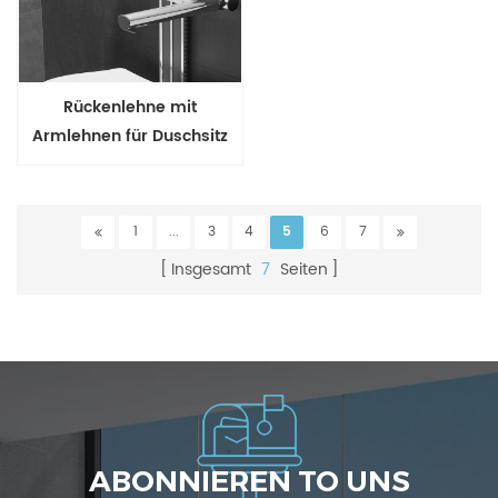
Rückenlehne mit
Armlehnen für Duschsitz
1
...
3
4
5
6
7
Insgesamt
7
Seiten
ABONNIEREN TO UNS