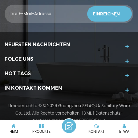
und wir begrüßen Sie, uns was zu sagendu denkst
NEUESTEN NACHRICHTEN
FOLGE UNS
HOT TAGS
IN KONTAKT KOMMEN
Urheberrechte © © 2026 Guangzhou SELAQUA Sanitary Ware
Co., Ltd. Alle Rechte vorbehalten.
|
XML
|
Datenschutz-
Bestimmungen
粤ICP备09069315号-1
IPv6-Netzwerk unterstützt
IPv6
HEIM
PRODUKTE
KONTAKT
ETWA