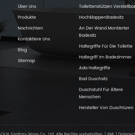
Über Uns
Toilettenstützen Verstellba
Produkte
HochklappenBadesitz
Nachrichten
An Der Wand Montierter
Badesitz
Kontaktiere Uns
hten
Haltegriffe Für Die Toilette
Blog
Haltegriff Im Badezimmer
Sitemap
Ada Haltegriffe
Bad Duschsitz
Duschstuhl Für Ältere
Menschen
Hersteller Von Duschtüren
UA Sanitary Ware Co., Ltd. Alle Rechte vorbehalten.
|
XML
|
Datensc