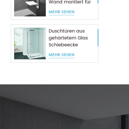
Wand montiert für
ältere Menschen
MEHR SEHEN
Duschtüren aus
gehärtetem Glas
Schiebeecke
Eingang
MEHR SEHEN