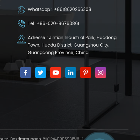
r
Whatsapp :
+8618620266308
Tel :
+86-020-86760861
Adresse : Jintian Industrial Park, Huadong
Town, Huadu District, Guangzhou City,
Guangdong Province, China.
hutz-Bestimmungen
粤ICP备09069315号-1