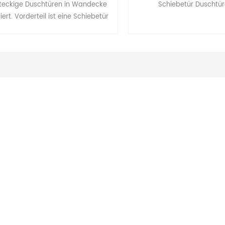
teckige Duschtüren in Wandecke
Schiebetür Duschtür
liert. Vorderteil ist eine Schiebetür
ne feste Blende. Plus die seitliche
Platte, um eine rechteckige Form zu
erhalten.