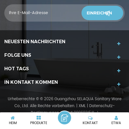
und wir begrüßen Sie, uns was zu sagendu denkst
NEUESTEN NACHRICHTEN
FOLGE UNS
HOT TAGS
IN KONTAKT KOMMEN
Urheberrechte © © 2026 Guangzhou SELAQUA Sanitary Ware
Co., Ltd. Alle Rechte vorbehalten.
|
XML
|
Datenschutz-
Bestimmungen
粤ICP备09069315号-1
IPv6-Netzwerk unterstützt
IPv6
HEIM
PRODUKTE
KONTAKT
ETWA