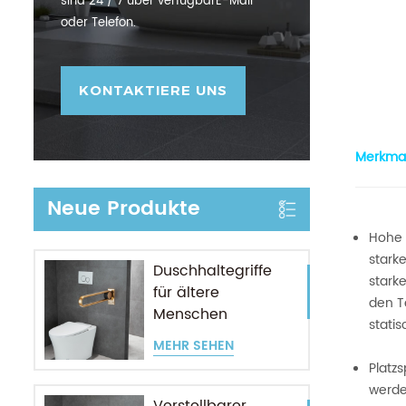
sind 24 / 7 über verfügbarE-Mail
oder Telefon.
KONTAKTIERE UNS
Merkmal
Neue Produkte
Hohe 
stark
Duschhaltegriffe
stark
für ältere
den T
Menschen
stati
MEHR SEHEN
Platz
werd