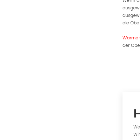
Wenn di
ausgewr
ausgewr
die Obe
Warmer
der Obe
Wen
Wir