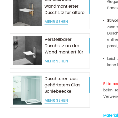
Verstellbarer
Gegens
wandmontierter
Badez
Duschsitz für ältere
Menschen
Stilv
MEHR SEHEN
zusam
Dusch
Verstellbarer
entfe
Duschsitz an der
passt
Wand montiert für
ältere Menschen
Leicht
MEHR SEHEN
kann 
Duschtüren aus
Bitte be
gehärtetem Glas
beim Her
Schiebeecke
Verwend
Eingang
MEHR SEHEN
Material