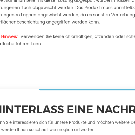
e Aluminiumteile mit dieser Lösung abgespült wurden, müssen di
ungenen Tuch abgewischt werden. Das Produkt muss unmittelbar
ungenen Lappen abgewischt werden, da es sonst zu Verfärbung
rflächenbeschichtung angegriffen werden kann.
 Hinweis:
Verwenden Sie keine chlorhaltigen, ätzenden oder sch
rfläche führen kann.
HINTERLASS EINE NACH
n Sie interessieren sich für unsere Produkte und möchten weitere Detai
 werden Ihnen so schnell wie möglich antworten