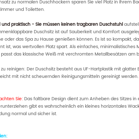
atz zu normalen Duschhockern sparen Sie viel Platz in Ihrem Badezi
immer und Toiletten.
oll und praktisch - Sie müssen keinen tragbaren Duschstuhl
aufstel
menklappbare Duschsitz ist auf Sauberkeit und Komfort ausgeleg
e oder das Spa zu Hause genießen können. Es ist so kompakt,
rnt ist, was wertvollen Platz spart. Als einfaches, minimalistis
, passt das klassische Weiß mit verchromten Metallbesätzen am 
 zu reinigen: Der Duschsitz besteht aus UF-Hartplastik mit glatter
leicht mit nicht scheuernden Reinigungsmitteln gereinigt werden.
achten Sie:
Das faltbare Design dient zum Anheben des Sitzes in ei
unterziehen gibt es wahrscheinlich ein kleines horizontales Wack
ung normal und sicher ist.
ien: