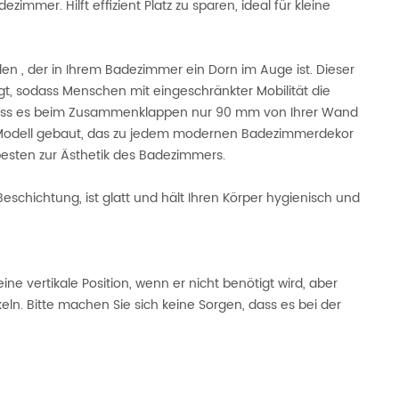
mmer. Hilft effizient Platz zu sparen, ideal für kleine
len , der in Ihrem Badezimmer ein Dorn im Auge ist. Dieser
t, sodass Menschen mit eingeschränkter Mobilität die
 dass es beim Zusammenklappen nur 90 mm von Ihrer Wand
ches Modell gebaut, das zu jedem modernen Badezimmerdekor
besten zur Ästhetik des Badezimmers.
 Beschichtung, ist glatt und hält Ihren Körper hygienisch und
ne vertikale Position, wenn er nicht benötigt wird, aber
eln. Bitte machen Sie sich keine Sorgen, dass es bei der