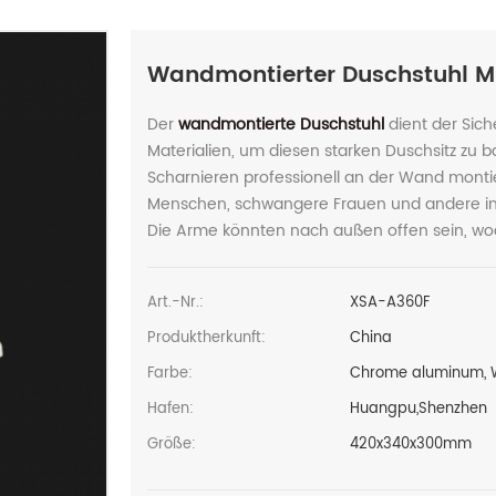
Wandmontierter Duschstuhl Mi
Der
wandmontierte Duschstuhl
dient der Sic
Materialien, um diesen starken Duschsitz zu
Scharnieren professionell an der Wand montiert
Menschen, schwangere Frauen und andere in
Die Arme könnten nach außen offen sein, wo
Art.-Nr.:
XSA-A360F
Produktherkunft:
China
Farbe:
Chrome aluminum, W
Hafen:
Huangpu,Shenzhen
Größe:
420x340x300mm