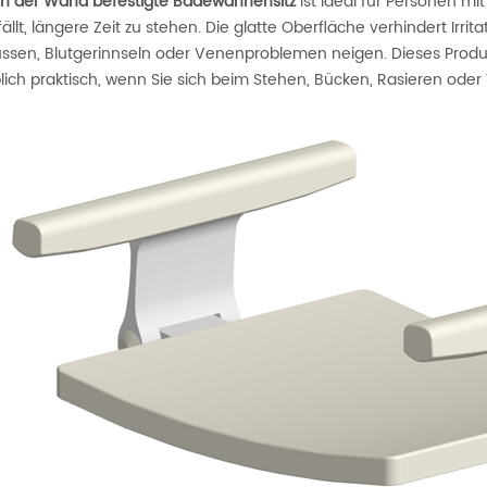
n der Wand befestigte Badewannensitz
ist ideal für Personen mi
ällt, längere Zeit zu stehen. Die glatte Oberfläche verhindert Irri
üssen, Blutgerinnseln oder Venenproblemen neigen. Dieses Produk
lich praktisch, wenn Sie sich beim Stehen, Bücken, Rasieren o