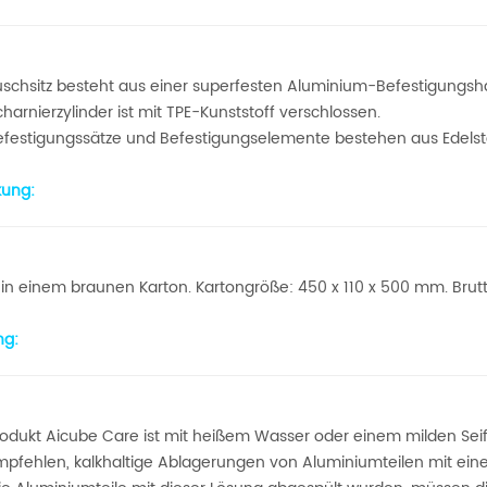
Duschsitz besteht aus einer superfesten Aluminium-Befestigungs
charnierzylinder ist mit TPE-Kunststoff verschlossen.
Befestigungssätze und Befestigungselemente bestehen aus Edelst
ung:
r in einem braunen Karton. Kartongröße: 450 x 110 x 500 mm. Brut
ng:
rodukt Aicube Care ist mit heißem Wasser oder einem milden Seife
empfehlen, kalkhaltige Ablagerungen von Aluminiumteilen mit eine