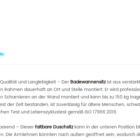
e:
Qualität und Langlebigkeit – Der
Badewannensitz
ist aus verstärk
en Rahmen dauerhaft an Ort und Stelle montiert. Er wird profess
en Scharnieren an der Wand montiert und kann bis zu 150 kg trag
est der Zeit bestanden, ist zuverlässig für ältere Menschen, schw
schen Test und Lebenszyklustest gemäß ISO 17966:2016.
sparend – Dieser
faltbare Duschsitz
kann in der unteren Position b
en.
Die Armlehnen könnten nach außen geöffnet sein, wodurch d