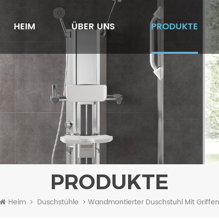
HEIM
ÜBER UNS
PRODUKTE
PRODUKTE
Wandmontierter Duschstuhl Mit Griffe
Heim
Duschstühle