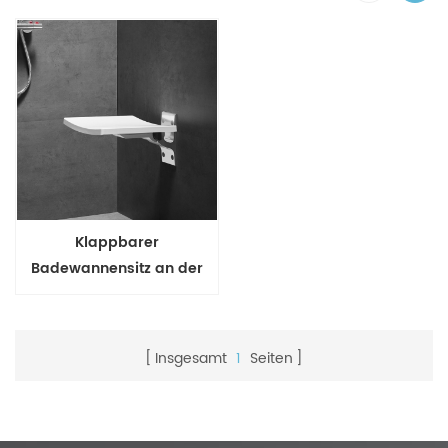
Klappbarer
Badewannensitz an der
Wand montiert für
komfortables Duschen
Insgesamt
1
Seiten