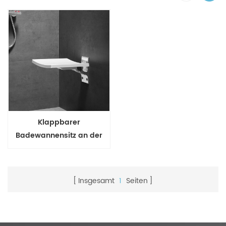
Klappbarer
Badewannensitz an der
Wand montiert für
komfortables Duschen
Insgesamt
1
Seiten