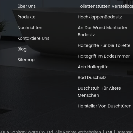
Über Uns
Toilettenstützen Verstellba
Produkte
HochklappenBadesitz
Nachrichten
An Der Wand Montierter
Badesitz
Kontaktiere Uns
hten
Haltegriffe Für Die Toilette
Blog
Haltegriff Im Badezimmer
Sitemap
Ada Haltegriffe
Bad Duschsitz
Duschstuhl Für Ältere
Menschen
Hersteller Von Duschtüren
UA Sanitary Ware Co., Ltd. Alle Rechte vorbehalten.
|
XML
|
Datensc