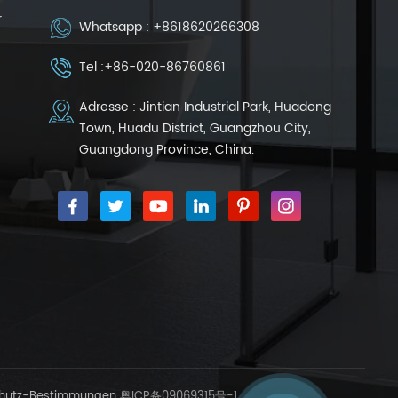
r
Whatsapp :
+8618620266308
Tel :
+86-020-86760861
Adresse : Jintian Industrial Park, Huadong
Town, Huadu District, Guangzhou City,
Guangdong Province, China.
hutz-Bestimmungen
粤ICP备09069315号-1