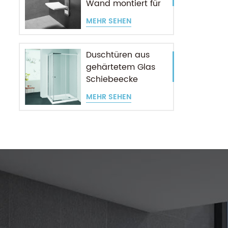
Wand montiert für
ältere Menschen
MEHR SEHEN
Duschtüren aus
gehärtetem Glas
Schiebeecke
Eingang
MEHR SEHEN