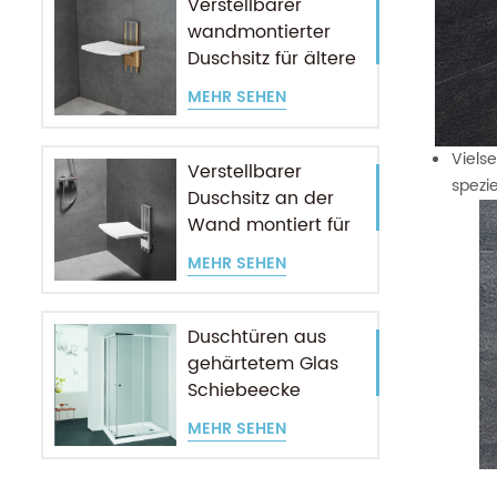
Verstellbarer
wandmontierter
Duschsitz für ältere
Menschen
MEHR SEHEN
Vielse
Verstellbarer
spezi
Duschsitz an der
Wand montiert für
ältere Menschen
MEHR SEHEN
Duschtüren aus
gehärtetem Glas
Schiebeecke
Eingang
MEHR SEHEN