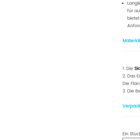
Langle
für a
biete
Anfor
Material
1. Die
Sic
2. Das E
Die Flan
3. Die 
Verpack
Ein Stüc