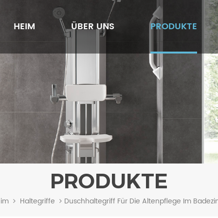
HEIM
ÜBER UNS
PRODUKTE
PRODUKTE
Duschhaltegriff Für Die Altenpflege Im Bade
im
Haltegriffe