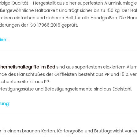
bige Qualität - Hergestellt aus einer superfesten Aluminiumlegier
ußergewöhnliche Haltbarkeit und trägt sicher bis zu 150 kg. Der 
t einen einfachen und sicheren Halt für alle Handgrößen. Die Han
derungen der ISO 17966:2016 geprüft.
ien:
herheitshaltegriffe im Bad
sind aus superfestem eloxiertem Alumi
nde des Flanschfußes der Griffleisten besteht aus PP und 15 % ver
schunterseite ist aus PP.
Befestigungssätze und Befestigungselemente sind aus Edelstahl.
ung:
k in einem braunen Karton. Kartongröße und Bruttogewicht variier