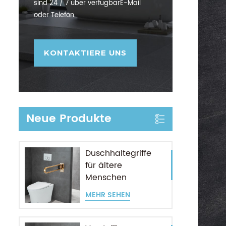
sind 24 / 7 über verfügbarE-Mail
oder Telefon.
KONTAKTIERE UNS
Neue Produkte
Duschhaltegriffe
für ältere
Menschen
MEHR SEHEN