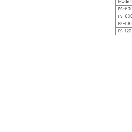
Modell
FS-60
FS-80
FS-100
FS-120