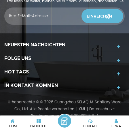
Bitte lesen Sie weiter, bleiben Sie auf dem Laufenden, abonnieren Sie
und wir begrüßen Sie, uns was zu sagendu denkst
NEUESTEN NACHRICHTEN
FOLGE UNS
HOT TAGS
IN KONTAKT KOMMEN
Urheberrechte © © 2026 Guangzhou SELAQUA Sanitary Ware
Co., Ltd. Alle Rechte vorbehalten.
|
XML
|
Datenschutz-
Bestimmungen
粤ICP备09069315号-1
IPv6-Netzwerk unterstützt
IPv6
HEIM
PRODUKTE
KONTAKT
ETWA